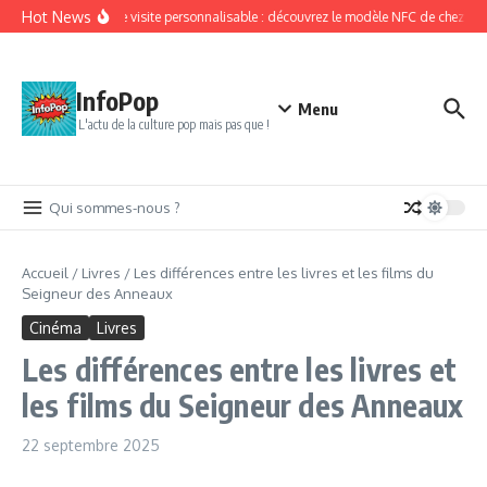
Aller au contenu
Hot News
Carte de visite personnalisable : découvrez le modèle NFC de chez Kipf
InfoPop
Menu
L'actu de la culture pop mais pas que !
Qui sommes-nous ?
Accueil
/
Livres
/
Les différences entre les livres et les films du
Seigneur des Anneaux
Cinéma
Livres
Les différences entre les livres et
les films du Seigneur des Anneaux
22 septembre 2025