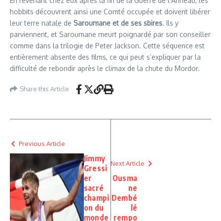
En revenant chez eux après la fin de la Guerre de l’Anneau, les
hobbits découvrent ainsi une Comté occupée et doivent libérer
leur terre natale de
Saroumane et de ses sbires
. Ils y
parviennent, et Saroumane meurt poignardé par son conseiller
comme dans la trilogie de Peter Jackson. Cette séquence est
entièrement absente des films, ce qui peut s’expliquer par la
difficulté de rebondir après le climax de la chute du Mordor.
Share this Article
Previous Article
Jimmy
Next Article
Gressi
er
Ousma
sacré
ne
champi
Dembé
on du
lé
monde
rempo