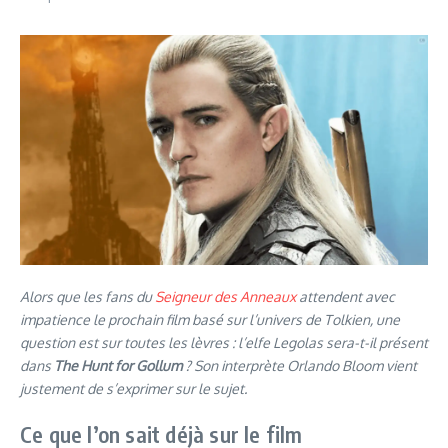
Alors que les fans du
Seigneur des Anneaux
attendent avec
impatience le prochain film basé sur l’univers de Tolkien, une
question est sur toutes les lèvres : l’elfe Legolas sera-t-il présent
dans
The Hunt for Gollum
? Son interprète Orlando Bloom vient
justement de s’exprimer sur le sujet.
Ce que l’on sait déjà sur le film