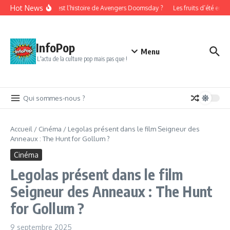
Aller au contenu
Hot News
Quelle est l’histoire de Avengers Doomsday ?
Les fruits d’été en pâ
InfoPop
Menu
L'actu de la culture pop mais pas que !
Qui sommes-nous ?
Accueil
/
Cinéma
/
Legolas présent dans le film Seigneur des
Anneaux : The Hunt for Gollum ?
Cinéma
Legolas présent dans le film
Seigneur des Anneaux : The Hunt
for Gollum ?
9 septembre 2025